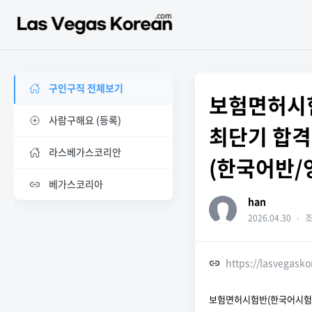
구인구직 전체보기
보험면허시험
사람구해요 (등록)
최단기 합격 
라스베가스코리안
(한국어반/
베가스코리아
han
2026.04.30
・
조
https://lasvegask
보험면허시험반(한국어시험신