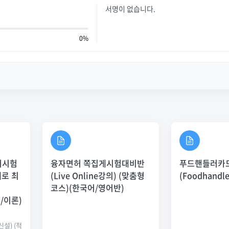
서명이 없습니다.
0%
어시험
융자면허 쪽집게시험대비반
푸드핸들러카드
재로 최
(Live Online강의) (맞춤형
(Foodhandle
코스)(한국어/영어반)
/이론)
설) (적