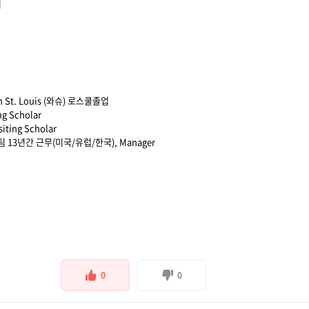
업
 in St. Louis (와슈) 로스쿨졸업
g Scholar
ting Scholar
13년간 근무(미국/유럽/한국), Manager
0
0