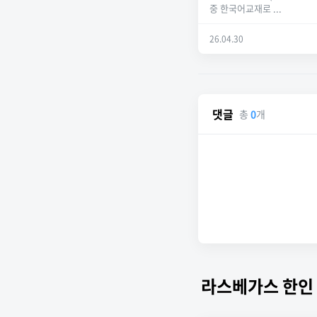
중 한국어교재로 ...
26.04.30
댓글
총
0
개
라스베가스 한인