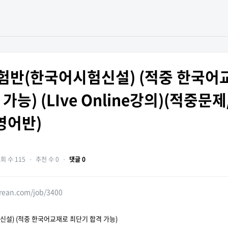
반(한국어시험신설) (적중 한국어
가능) (LIve Online강의)(적중문제
영어반)
회 수 115
・
추천 수 0
・
댓글 0
orean.com/job/3400
설) (적중 한국어교재로 최단기 합격 가능)