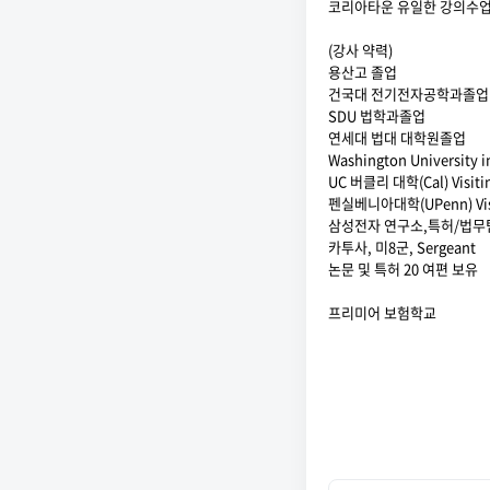
코리아타운 유일한 강의수
(강사 약력)
용산고 졸업
건국대 전기전자공학과졸업
SDU 법학과졸업
연세대 법대 대학원졸업
Washington University
UC 버클리 대학(Cal) Visitin
펜실베니아대학(UPenn) Visi
삼성전자 연구소,특허/법무팀 
카투사, 미8군, Sergeant
논문 및 특허 20 여편 보유
프리미어 보험학교