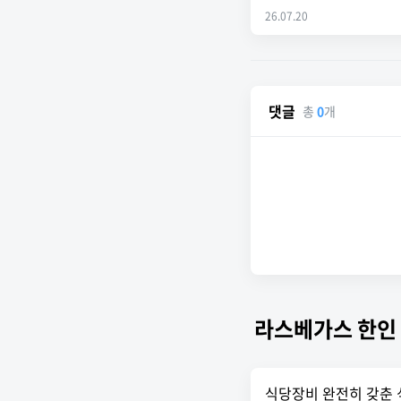
26.07.20
댓글
총
0
개
라스베가스 한인
식당장비 완전히 갖춘 