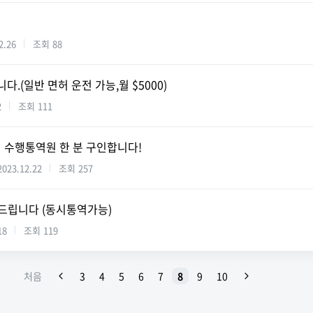
2.26
조회
88
다.(일반 면허 운전 가능,월 $5000)
2
조회
111
영어 수행통역원 한 분 구인합니다!
2023.12.22
조회
257
해드립니다 (동시통역가능)
18
조회
119
처음
3
4
5
6
7
8
9
10