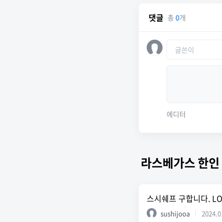
댓글
총
0
개
에디터
라스베가스 한인
스시쉐프 구합니다. LO
sushijooa
2024.0