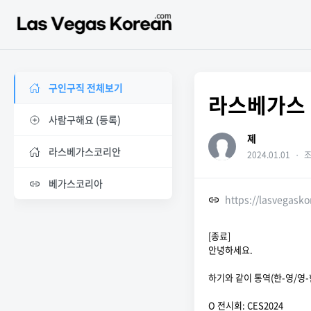
구인구직 전체보기
라스베가스 
사람구해요 (등록)
졔
라스베가스코리안
2024.01.01
・
조
베가스코리아
https://lasvegask
[종료]
안녕하세요.
하기와 같이 통역(한-영/영-
O 전시회: CES2024