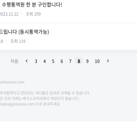
영어 수행통역원 한 분 구인합니다!
2023.12.22
조회
259
해드립니다 (동시통역가능)
18
조회
119
처음
3
4
5
6
7
8
9
10
skorean.com
에 부적합하다고 판단되는 게시물은 임의로 삭제될 수 있습니다.
 개인 간의 거래는 베가스코리아에서 책임지지 않습니다.
fo@vegaskorea.com 으로 보내주세요