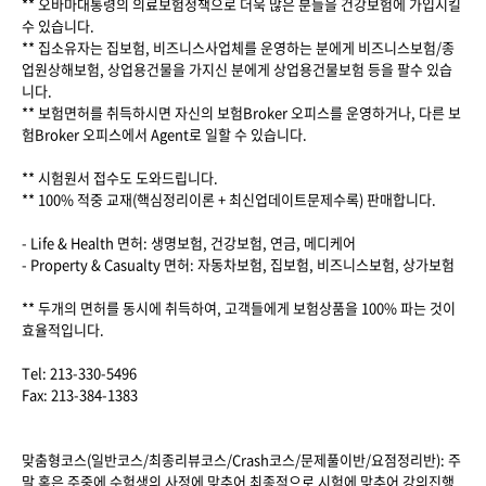
** 오바마대통령의 의료보험정책으로 더욱 많은 분들을 건강보험에 가입시킬
수 있습니다.
** 집소유자는 집보험, 비즈니스사업체를 운영하는 분에게 비즈니스보험/종
업원상해보험, 상업용건물을 가지신 분에게 상업용건물보험 등을 팔수 있습
니다.
** 보험면허를 취득하시면 자신의 보험Broker 오피스를 운영하거나, 다른 보
험Broker 오피스에서 Agent로 일할 수 있습니다.
** 시험원서 접수도 도와드립니다.
** 100% 적중 교재(핵심정리이론 + 최신업데이트문제수록) 판매합니다.
- Life & Health 면허: 생명보험, 건강보험, 연금, 메디케어
- Property & Casualty 면허: 자동차보험, 집보험, 비즈니스보험, 상가보험
** 두개의 면허를 동시에 취득하여, 고객들에게 보험상품을 100% 파는 것이
효율적입니다.
Tel: 213-330-5496
Fax: 213-384-1383
맞춤형코스(일반코스/최종리뷰코스/Crash코스/문제풀이반/요점정리반): 주
말 혹은 주중에 수험생의 사정에 맞추어 최종적으로 시험에 맞추어 강의진행