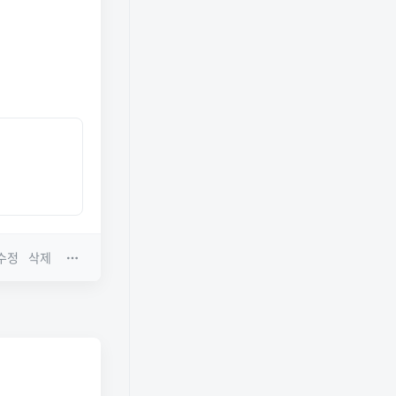
수정
삭제