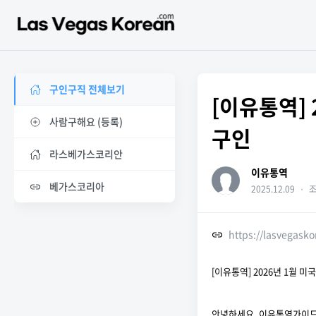
구인구직 전체보기
[이유통역]
사람구해요 (등록)
구인
라스베가스코리안
이유통역
베가스코리아
2025.12.09
・
조
https://lasvegask
[이유통역] 2026년 1월 
안녕하세요. 이유통역가이드